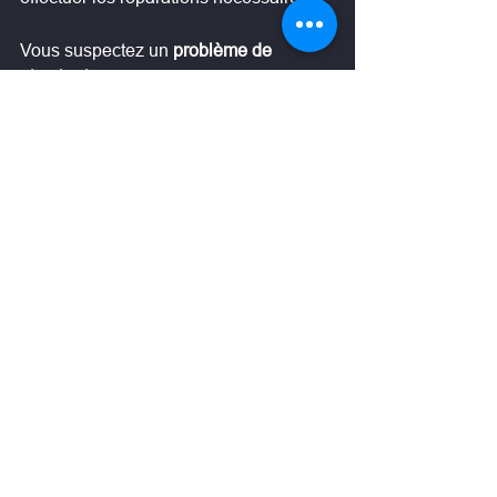
Vous suspectez un 
problème de 
plomberie
 ?
Contactez l’entreprise 
Georges Mpakataris SRL à Liège
 pour 
une inspection rapide et efficace de 
votre système de plomberie.
Voir tout
Posts récents